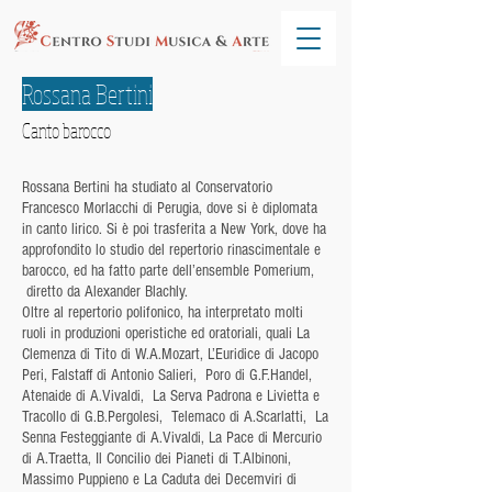
Rossana Bertini
Canto barocco
Rossana Bertini ha studiato al Conservatorio
Francesco Morlacchi di Perugia, dove si è diplomata
in canto lirico. Si è poi trasferita a New York, dove ha
approfondito lo studio del repertorio rinascimentale e
barocco, ed ha fatto parte dell’ensemble Pomerium,
diretto da Alexander Blachly.
Oltre al repertorio polifonico, ha interpretato molti
ruoli in produzioni operistiche ed oratoriali, quali La
Clemenza di Tito di W.A.Mozart, L’Euridice di Jacopo
Peri, Falstaff di Antonio Salieri, Poro di G.F.Handel,
Atenaide di A.Vivaldi, La Serva Padrona e Livietta e
Tracollo di G.B.Pergolesi, Telemaco di A.Scarlatti, La
Senna Festeggiante di A.Vivaldi, La Pace di Mercurio
di A.Traetta, Il Concilio dei Pianeti di T.Albinoni,
Massimo Puppieno e La Caduta dei Decemviri di