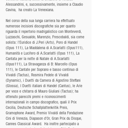
Alessandrini, e, successivamente, insieme a Claudio
Cavina, ha creato La Venexiana.
Nel corso della sua lunga carriera ha effettuato
numerose incisioni discografiche sia per quanto
riguarda il repertorio madrigalistico con Monteverdi,
Luzzaschi, Gesualdo, Marenzio, Frescobaldi, sia come
solista: l’Euridice di J.Peri (Arts), Poro di Handel
(Opus 111), La Maddalena di A.Scarlatti (Opus111),
Humanità e Lucifero di A.Scarlatti (Opus 111), La
Cantata per la notte di Natale di A.Scarlatti
(Opus111), La Stravaganza di B: Marcello (Opus
111), le Cantate per Soprano e basso continuo di
Vivaldi (Tactus), Rosmira Fedele di Vivaldi
(Dynamic), i Duetti da Camera di Agostino Steffani
(Glossa), I Duetti italiani di Handel (Cantus), le Arie
per voce e chitarra di Mauro Giuliani (Tactus); ha
ottenuto parecchi premi e riconoscimenti
internazionali in campo discografico, quali il Prix
Cecilia, Deutsche Schallplattenkritik Preis,
Gramophone Award, Premio Vivaldi della Fondazione
Cini di Venezia, Diapason d’Or, Gran Prix du Disque,
Cannes Classical Award. Ha inoltre partecipato a