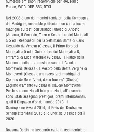
numerose emissioni radiofoniche per RAI, Radio
France, WDR, ORF, BBC, RTSI.
Nel 2008 è uno dei membri fondatori della Compagnia
del Madrigale, ensemble polifonico con cui ha inciso
madrigali su testi dell’Orlando Furioso di Ariosto
(Arcana), il Secondo, Terzo e Sesto libro dei Madrigali
a 5 ed i Responsori per la Settimana Santa di Carlo
Gesualdo da Venosa (Glossa), il Primo libro dei
Madrigali a 5 ed il Quinto libro dei Madrigali a 6,
entrambi di Luca Marenzio (Glossa), Il Pianto della
Madonna dedicato a musiche sacre di Claudio
Monteverdi (Glossa), Il Vespro della Beata Vergine di
Monteverdi (Glossa), una raccolta di madrigali di
Cipriano de Rore “Vieni, dolce Imeneo” (Glossa),
Lagrime d’amante (Glossa) di Claudio Monteverdi.
Per le sue eccezionali interpretazioni, all’ensemble
sono stati assegnati prestigiosi premi internazionali,
quali il Diapason d’or de l’année 2013, il
Gramophone Award 2014, il Preis der Deutschen
Schallplattenkritik 2015 e lo Choc de Classica per il
2020.
Rossana Bertini ha insegnato canto rinascimentale e