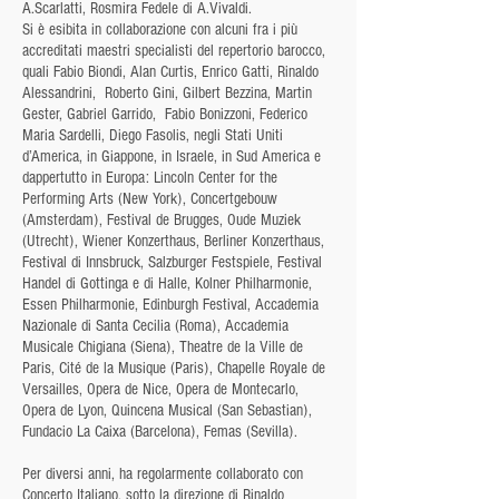
A.Scarlatti, Rosmira Fedele di A.Vivaldi.
Si è esibita in collaborazione con alcuni fra i più
accreditati maestri specialisti del repertorio barocco,
quali Fabio Biondi, Alan Curtis, Enrico Gatti, Rinaldo
Alessandrini, Roberto Gini, Gilbert Bezzina, Martin
Gester, Gabriel Garrido, Fabio Bonizzoni, Federico
Maria Sardelli, Diego Fasolis, negli Stati Uniti
d’America, in Giappone, in Israele, in Sud America e
dappertutto in Europa: Lincoln Center for the
Performing Arts (New York), Concertgebouw
(Amsterdam), Festival de Brugges, Oude Muziek
(Utrecht), Wiener Konzerthaus, Berliner Konzerthaus,
Festival di Innsbruck, Salzburger Festspiele, Festival
Handel di Gottinga e di Halle, Kolner Philharmonie,
Essen Philharmonie, Edinburgh Festival, Accademia
Nazionale di Santa Cecilia (Roma), Accademia
Musicale Chigiana (Siena), Theatre de la Ville de
Paris, Cité de la Musique (Paris), Chapelle Royale de
Versailles, Opera de Nice, Opera de Montecarlo,
Opera de Lyon, Quincena Musical (San Sebastian),
Fundacio La Caixa (Barcelona), Femas (Sevilla).
Per diversi anni, ha regolarmente collaborato con
Concerto Italiano, sotto la direzione di Rinaldo