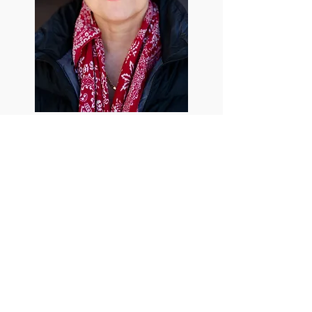
ORARI DI APERTURA:
Lunedì
16:00-19:30
Martedì - Giovedì
09:30-13:00/15:30-19:30
Venerdì
09:00-13:00/16:00-19:30
Sabato
09:00-14:00​
ISCRIVITI ALLA NOSTRA NEWSLETTER
ISCRIVITI ORA