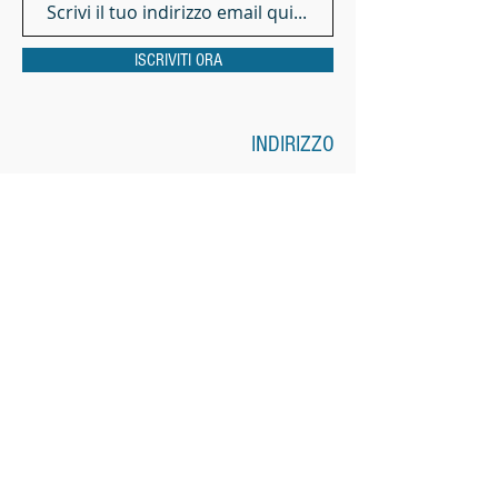
ISCRIVITI ORA
INDIRIZZO
Via Pietrapiana, 32
50121 Firenze
tel /fax +39 055 3860572
cell +39 388 3754871
email:
centromusicarte@musicarte.it
info@musicarte.it
Ente accreditato dalla Regione Toscana.
Codice di Accreditamento: OF0229