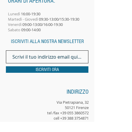
ORARI DI APERTURA:
Lunedì
16:00-19:30
Martedì - Giovedì
09:30-13:00/15:30-19:30
Venerdì
09:00-13:00/16:00-19:30
Sabato
09:00-14:00​
ISCRIVITI ALLA NOSTRA NEWSLETTER
ISCRIVITI ORA
INDIRIZZO
Via Pietrapiana, 32
50121 Firenze
tel /fax +39 055 3860572
cell +39 388 3754871
email:
centromusicarte@musicarte.it
info@musicarte.it