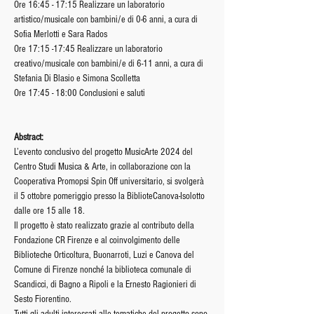
Ore 16:45 - 17:15 Realizzare un laboratorio 
artistico/musicale con bambini/e di 0-6 anni, a cura di 
Sofia Merlotti e Sara Rados
Ore 17:15 -17:45 Realizzare un laboratorio 
creativo/musicale con bambini/e di 6-11 anni, a cura di 
Stefania Di Blasio e Simona Scolletta
Ore 17:45 - 18:00 Conclusioni e saluti
Abstract:
L’evento conclusivo del progetto MusicArte 2024 del 
Centro Studi Musica & Arte, in collaborazione con la 
Cooperativa Promopsi Spin Off universitario, si svolgerà 
il 5 ottobre pomeriggio presso la BiblioteCanova-Isolotto 
dalle ore 15 alle 18.
Il progetto è stato realizzato grazie al contributo della 
Fondazione CR Firenze e al coinvolgimento delle 
Biblioteche Orticoltura, Buonarroti, Luzi e Canova del 
Comune di Firenze nonché la biblioteca comunale di 
Scandicci, di Bagno a Ripoli e la Ernesto Ragionieri di 
Sesto Fiorentino.