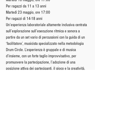
Martedì 16 maggio, ore 17:00
Per ragazzi da 11 a 13 anni
Martedì 23 maggio, ore 17:00
Per ragazzi di 14-18 anni
Un’esperienza laboratoriale altamente inclusiva centrata 
sull’esplorazione sull’esecuzione ritmica e sonora a 
partire da un set vario di percussioni con la guida di un 
‘facilitatore’, musicista specializzato nella metodologia 
Drum Circle. L’esperienza è gruppale e di musica 
d’insieme, con un forte taglio improvvisativo, per 
promuovere la partecipazione, l’adozione di una 
posizione attiva dei partecipanti, il gioco e la creatività. 
Non è necessario avere conoscenze musicali per 
partecipare all’esperienza.
Condividi questo evento