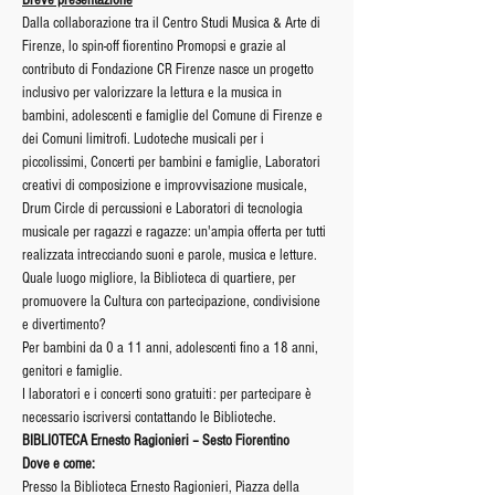
Breve presentazione
Dalla collaborazione tra il Centro Studi Musica & Arte di 
Firenze, lo spin-off fiorentino Promopsi e grazie al 
contributo di Fondazione CR Firenze nasce un progetto 
inclusivo per valorizzare la lettura e la musica in 
bambini, adolescenti e famiglie del Comune di Firenze e 
dei Comuni limitrofi. Ludoteche musicali per i 
piccolissimi, Concerti per bambini e famiglie, Laboratori 
creativi di composizione e improvvisazione musicale, 
Drum Circle di percussioni e Laboratori di tecnologia 
musicale per ragazzi e ragazze: un'ampia offerta per tutti 
realizzata intrecciando suoni e parole, musica e letture. 
Quale luogo migliore, la Biblioteca di quartiere, per 
promuovere la Cultura con partecipazione, condivisione 
e divertimento?
Per bambini da 0 a 11 anni, adolescenti fino a 18 anni, 
genitori e famiglie.
I laboratori e i concerti sono gratuiti: per partecipare è 
necessario iscriversi contattando le Biblioteche.
BIBLIOTECA Ernesto Ragionieri – Sesto Fiorentino
Dove e come:
Presso la Biblioteca Ernesto Ragionieri, Piazza della 