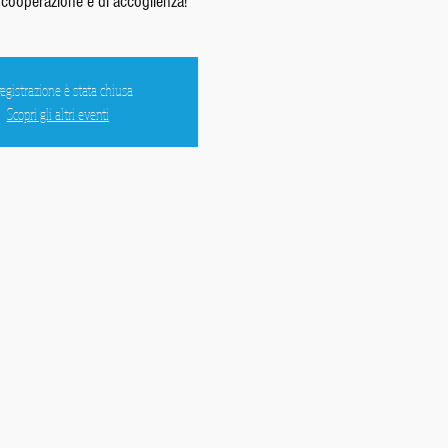
i cooperazione e di accoglienza!
registrazione è stata chiusa
Scopri gli altri eventi