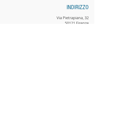
INDIRIZZO
Via Pietrapiana, 32
50121 Firenze
tel /fax +39 055 3860572
cell +39 388 3754871
email:
centromusicarte@musicarte.it
info@musicarte.it
Ente accreditato dalla Regione Toscana.
Codice di Accreditamento: OF0229
Ente accreditato dal M.I.U.R., direttiva 170/2016