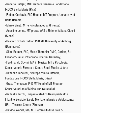
- Roberto Cutajar, MD Direttore Generale Fondazione 
IRCCS Stella Maris (Pisa)
- Elefant Cochavit, PhD Head of MT Program, University of 
Haifa (Israele)
- Marco Giusti, MT e Psicoterapeuta, (Firenze)
- Agostino Longo, MT presso APS e Unione Italiana Ciechi 
(Siena) 
- Gustavo Schulz Gattino PhD MT University of Aalborg, 
(Danimarca)
- Silke Reimer, PhD, Music Therapist DMtG, Caritas, St. 
Elisabeth-Haus Lichtenrade, (Berlin, Germany).
- Ferdinando Suvini, MA in Musica, MT e Psicologia, 
Conservatorio Ferrara e Centro Studi Musica & Arte
- Raffaella Tancredi, Neuropsichiatra Infantile, 
Fondazione IRCCS Stella Maris, (Pisa) 
- Grace Thompson, PhD MT Head of MT Program 
Conservatorium of Melbourne (Australia)
- Raffaella Turchi, Dirigente Medico Neuropsichiatria 
Infantile Servizio Salute Mentale Infanzia e Adolescenza 
USL   Toscana Centro (Firenze)
- Davide Woods, MA, MT Centro Studi Musica & 